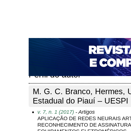
CAPA
SOBRE
ACESSO
CADASTRO
PESQ
NOTÍCIAS
PORTAL DE REVISTAS DA UNIFACS
T
PARA AVALIADORES
NOVA SUBMISSÃO
DOCUM
Capa
Pesquisa
Perfil do autor
>
>
Perfil do autor
M. G. C. Branco, Hermes, 
Estadual do Piauí – UESPI
v. 7, n. 1 (2017)
- Artigos
APLICAÇÃO DE REDES NEURAIS ARTI
RECONHECIMENTO DE ASSINATURA