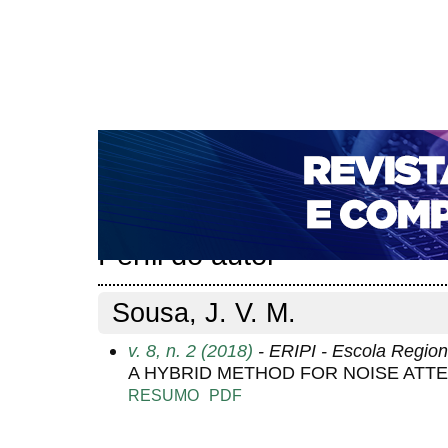
CAPA
SOBRE
ACESSO
CADASTRO
PESQ
NOTÍCIAS
PORTAL DE REVISTAS DA UNIFACS
T
PARA AVALIADORES
NOVA SUBMISSÃO
DOCUM
Capa
Pesquisa
Perfil do autor
>
>
Perfil do autor
Sousa, J. V. M.
v. 8, n. 2 (2018)
- ERIPI - Escola Region
A HYBRID METHOD FOR NOISE ATT
RESUMO
PDF