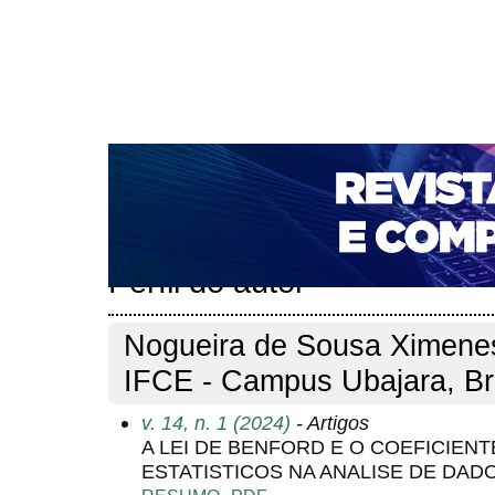
CAPA
SOBRE
ACESSO
CADASTRO
PESQ
NOTÍCIAS
PORTAL DE REVISTAS DA UNIFACS
T
PARA AVALIADORES
NOVA SUBMISSÃO
DOCUM
Capa
Pesquisa
Perfil do autor
>
>
Perfil do autor
Nogueira de Sousa Ximenes
IFCE - Campus Ubajara, Br
v. 14, n. 1 (2024)
- Artigos
A LEI DE BENFORD E O COEFICIEN
ESTATISTICOS NA ANALISE DE DADO