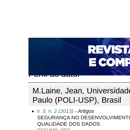
CAPA
SOBRE
ACESSO
CADASTRO
PESQ
NOTÍCIAS
PORTAL DE REVISTAS DA UNIFACS
T
PARA AVALIADORES
NOVA SUBMISSÃO
DOCUM
Capa
Pesquisa
Perfil do autor
>
>
Perfil do autor
M.Laine, Jean, Universida
Paulo (POLI-USP), Brasil
v. 3, n. 2 (2013)
- Artigos
SEGURANÇA NO DESENVOLVIMENTO
QUALIDADE DOS DADOS