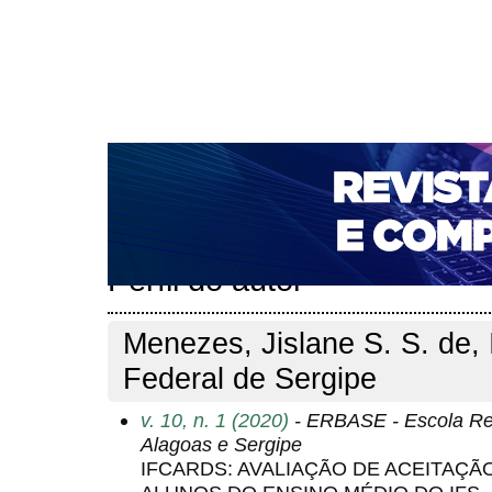
CAPA
SOBRE
ACESSO
CADASTRO
PESQ
NOTÍCIAS
PORTAL DE REVISTAS DA UNIFACS
T
PARA AVALIADORES
NOVA SUBMISSÃO
DOCUM
Capa
Pesquisa
Perfil do autor
>
>
Perfil do autor
Menezes, Jislane S. S. de, I
Federal de Sergipe
v. 10, n. 1 (2020)
- ERBASE - Escola Re
Alagoas e Sergipe
IFCARDS: AVALIAÇÃO DE ACEITAÇÃ