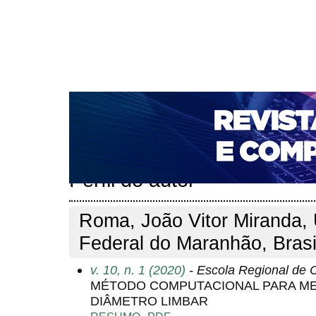
CAPA
SOBRE
ACESSO
CADASTRO
PESQ
NOTÍCIAS
PORTAL DE REVISTAS DA UNIFACS
T
PARA AVALIADORES
NOVA SUBMISSÃO
DOCUM
Capa
Pesquisa
Perfil do autor
>
>
Perfil do autor
Roma, João Vitor Miranda, 
Federal do Maranhão, Brasi
v. 10, n. 1 (2020)
- Escola Regional de
MÉTODO COMPUTACIONAL PARA ME
DIÂMETRO LIMBAR