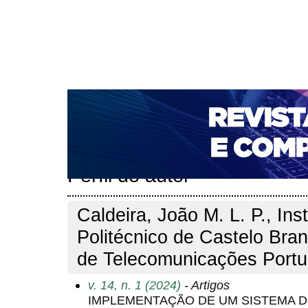
CAPA
SOBRE
ACESSO
CADASTRO
PESQ
NOTÍCIAS
PORTAL DE REVISTAS DA UNIFACS
T
PARA AVALIADORES
NOVA SUBMISSÃO
DOCUM
Capa
Pesquisa
Perfil do autor
>
>
Perfil do autor
Caldeira, João M. L. P., Inst
Politécnico de Castelo Bran
de Telecomunicações Portug
v. 14, n. 1 (2024)
- Artigos
IMPLEMENTAÇÃO DE UM SISTEMA D