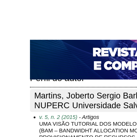
CAPA
SOBRE
ACESSO
CADASTRO
PESQ
NOTÍCIAS
PORTAL DE REVISTAS DA UNIFACS
T
PARA AVALIADORES
NOVA SUBMISSÃO
DOCUM
Capa
Pesquisa
Perfil do autor
>
>
Perfil do autor
Martins, Joberto Sergio Ba
NUPERC Universidade Salva
v. 5, n. 2 (2015)
- Artigos
UMA VISÃO TUTORIAL DOS MODELO
(BAM – BANDWIDHT ALLOCATION 