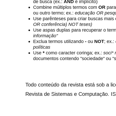
de busca (ex.:
AND
é implícito)
Combine múltiplos termos com
OR
para
ou outro termo; ex.:
educação OR pesqu
Use parênteses para criar buscas mais
OR conferência) NOT teses)
Use aspas duplas para recuperar o term
informação"
Exclua termos utilizando
-
ou
NOT
; ex.:
políticas
Use
*
como caracter coringa; ex.:
soci*
documentos contendo "sociedade" ou "s
Todo conteúdo da revista está sob a li
Revista de Sistemas e Computação. I