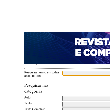
CAPA
SOBRE
ACESSO
CADASTRO
PESQ
NOTÍCIAS
PORTAL DE REVISTAS DA UNIFACS
T
PARA AVALIADORES
NOVA SUBMISSÃO
DOCUM
Capa
Pesquisa
>
Pesquisa
Pesquisar termo em todas
as categorias
Pesquisar nas
categorias
Autor
Título
Texto Completo