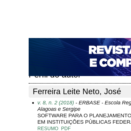
CAPA
SOBRE
ACESSO
CADASTRO
PESQ
NOTÍCIAS
PORTAL DE REVISTAS DA UNIFACS
T
PARA AVALIADORES
NOVA SUBMISSÃO
DOCUM
Capa
Pesquisa
Perfil do autor
>
>
Perfil do autor
Ferreira Leite Neto, José
v. 8, n. 2 (2018)
- ERBASE - Escola Reg
Alagoas e Sergipe
SOFTWARE PARA O PLANEJAMENTO
EM INSTITUIÇÕES PÚBLICAS FEDER
RESUMO
PDF