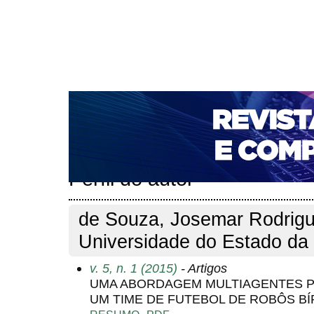
CAPA
SOBRE
ACESSO
CADASTRO
PESQ
NOTÍCIAS
PORTAL DE REVISTAS DA UNIFACS
T
PARA AVALIADORES
NOVA SUBMISSÃO
DOCUM
Capa
Pesquisa
Perfil do autor
>
>
Perfil do autor
de Souza, Josemar Rodrigu
Universidade do Estado da 
v. 5, n. 1 (2015)
- Artigos
UMA ABORDAGEM MULTIAGENTES P
UM TIME DE FUTEBOL DE ROBÔS B