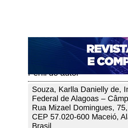
CAPA
SOBRE
ACESSO
CADASTRO
PESQ
NOTÍCIAS
PORTAL DE REVISTAS DA UNIFACS
T
PARA AVALIADORES
NOVA SUBMISSÃO
DOCUM
Capa
Pesquisa
Perfil do autor
>
>
Perfil do autor
Souza, Karlla Danielly de, I
Federal de Alagoas – Câm
Rua Mizael Domingues, 75,
CEP 57.020-600 Maceió, Ala
Brasil