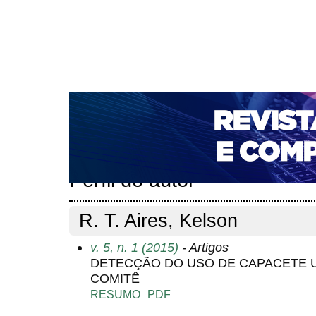
CAPA
SOBRE
ACESSO
CADASTRO
PESQ
NOTÍCIAS
PORTAL DE REVISTAS DA UNIFACS
T
PARA AVALIADORES
NOVA SUBMISSÃO
DOCUM
Capa
Pesquisa
Perfil do autor
>
>
Perfil do autor
R. T. Aires, Kelson
v. 5, n. 1 (2015)
- Artigos
DETECÇÃO DO USO DE CAPACETE U
COMITÊ
RESUMO
PDF