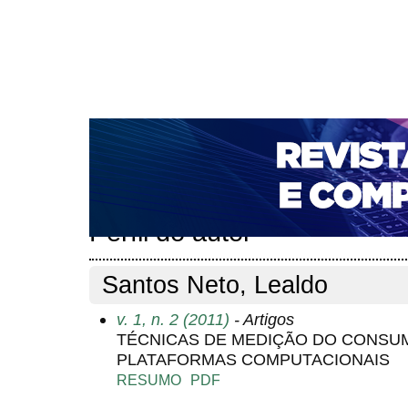
CAPA
SOBRE
ACESSO
CADASTRO
PESQ
NOTÍCIAS
PORTAL DE REVISTAS DA UNIFACS
T
PARA AVALIADORES
NOVA SUBMISSÃO
DOCUM
Capa
Pesquisa
Perfil do autor
>
>
Perfil do autor
Santos Neto, Lealdo
v. 1, n. 2 (2011)
- Artigos
TÉCNICAS DE MEDIÇÃO DO CONSU
PLATAFORMAS COMPUTACIONAIS
RESUMO
PDF