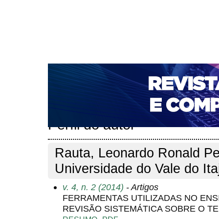
CAPA
SOBRE
ACESSO
CADASTRO
PESQ
NOTÍCIAS
PORTAL DE REVISTAS DA UNIFACS
T
PARA AVALIADORES
NOVA SUBMISSÃO
DOCUM
Capa
Pesquisa
Perfil do autor
>
>
Perfil do autor
Rauta, Leonardo Ronald Pe
Universidade do Vale do Itaj
v. 4, n. 2 (2014)
- Artigos
FERRAMENTAS UTILIZADAS NO ENS
REVISÃO SISTEMÁTICA SOBRE O T