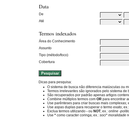
Data
De
Até
Termos indexados
Área do Conhecimento
Assunto
Tipo (método/foco)
Cobertura
Dicas para pesquisa:
O sistema de busca não diferencia maiúsculas ou m
Termos irrelevantes são ignorados pelo sistema de
São recuperados por padrão apenas artigos conte
Combine múltiplos termos com
OR
para encontrar a
Use parênteses para criar buscas mais complexas; 
Use aspas duplas para recuperar o termo exato; ex.
Exclua termos utilizando
-
ou
NOT
; ex.:
online -polít
Use
*
como caracter coringa; ex.:
soci* moralidade
r