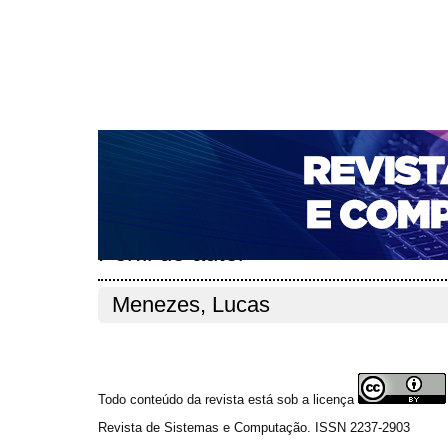
CAPA
SOBRE
ACESSO
CADASTRO
PESQ
NOTÍCIAS
PORTAL DE REVISTAS DA UNIFACS
T
PARA AVALIADORES
NOVA SUBMISSÃO
DOCUM
Capa
Pesquisa
Perfil do autor
>
>
Perfil do autor
Menezes, Lucas
Todo conteúdo da revista está sob a licença
Revista de Sistemas e Computação. ISSN 2237-2903