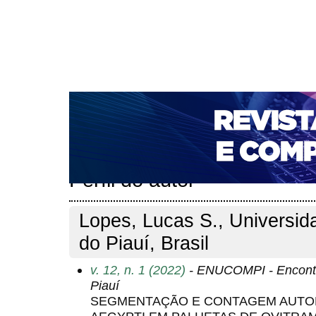
CAPA
SOBRE
ACESSO
CADASTRO
PESQ
NOTÍCIAS
PORTAL DE REVISTAS DA UNIFACS
T
PARA AVALIADORES
NOVA SUBMISSÃO
DOCUM
Capa
Pesquisa
Perfil do autor
>
>
Perfil do autor
Lopes, Lucas S., Universid
do Piauí, Brasil
v. 12, n. 1 (2022)
- ENUCOMPI - Encontr
Piauí
SEGMENTAÇÃO E CONTAGEM AUTOM