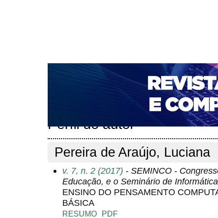
CAPA
SOBRE
ACESSO
CADASTRO
PESQ
NOTÍCIAS
PORTAL DE REVISTAS DA UNIFACS
T
PARA AVALIADORES
NOVA SUBMISSÃO
DOCUM
Capa
Pesquisa
Perfil do autor
>
>
Perfil do autor
Pereira de Araújo, Luciana
v. 7, n. 2 (2017)
- SEMINCO - Congresso 
Educação, e o Seminário de Informáti
ENSINO DO PENSAMENTO COMPUT
BÁSICA
RESUMO
PDF