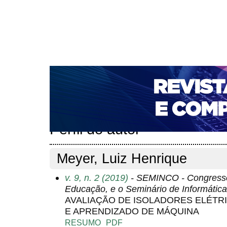
CAPA
SOBRE
ACESSO
CADASTRO
PESQ
NOTÍCIAS
PORTAL DE REVISTAS DA UNIFACS
T
PARA AVALIADORES
NOVA SUBMISSÃO
DOCUM
Capa
Pesquisa
Perfil do autor
>
>
Perfil do autor
Meyer, Luiz Henrique
v. 9, n. 2 (2019)
- SEMINCO - Congresso 
Educação, e o Seminário de Informáti
AVALIAÇÃO DE ISOLADORES ELÉTR
E APRENDIZADO DE MÁQUINA
RESUMO
PDF