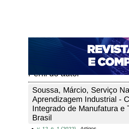
CAPA
SOBRE
ACESSO
CADASTRO
PESQ
NOTÍCIAS
PORTAL DE REVISTAS DA UNIFACS
T
PARA AVALIADORES
NOVA SUBMISSÃO
DOCUM
Capa
Pesquisa
Perfil do autor
>
>
Perfil do autor
Soussa, Márcio, Serviço Na
Aprendizagem Industrial - 
Integrado de Manufatura e 
Brasil
v. 12, n. 1 (2022)
- Artigos