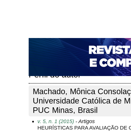
CAPA
SOBRE
ACESSO
CADASTRO
PESQ
NOTÍCIAS
PORTAL DE REVISTAS DA UNIFACS
T
PARA AVALIADORES
NOVA SUBMISSÃO
DOCUM
Capa
Pesquisa
Perfil do autor
>
>
Perfil do autor
Machado, Mônica Consolaçã
Universidade Católica de M
PUC Minas, Brasil
v. 5, n. 1 (2015)
- Artigos
HEURÍSTICAS PARA AVALIAÇÃO DE