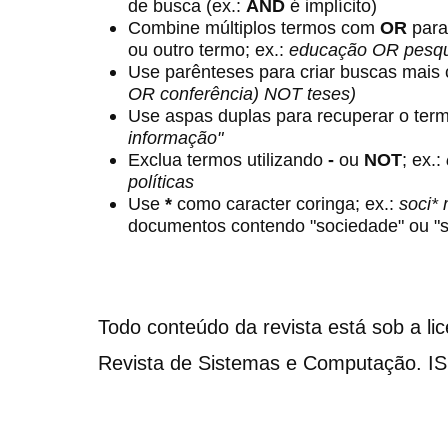
de busca (ex.:
AND
é implícito)
Combine múltiplos termos com
OR
para
ou outro termo; ex.:
educação OR pesqu
Use parênteses para criar buscas mais
OR conferência) NOT teses)
Use aspas duplas para recuperar o term
informação"
Exclua termos utilizando
-
ou
NOT
; ex.:
políticas
Use
*
como caracter coringa; ex.:
soci*
documentos contendo "sociedade" ou "s
Todo conteúdo da revista está sob a li
Revista de Sistemas e Computação. I