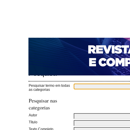
CAPA
SOBRE
ACESSO
CADASTRO
PESQ
NOTÍCIAS
PORTAL DE REVISTAS DA UNIFACS
T
PARA AVALIADORES
NOVA SUBMISSÃO
DOCUM
Capa
Pesquisa
>
Pesquisa
Pesquisar termo em todas
as categorias
Pesquisar nas
categorias
Autor
Título
Texto Completo