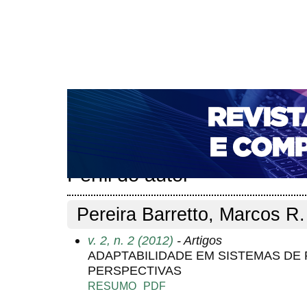
CAPA
SOBRE
ACESSO
CADASTRO
PESQ
NOTÍCIAS
PORTAL DE REVISTAS DA UNIFACS
T
PARA AVALIADORES
NOVA SUBMISSÃO
DOCUM
Capa
Pesquisa
Perfil do autor
>
>
Perfil do autor
Pereira Barretto, Marcos R.
v. 2, n. 2 (2012)
- Artigos
ADAPTABILIDADE EM SISTEMAS D
PERSPECTIVAS
RESUMO
PDF