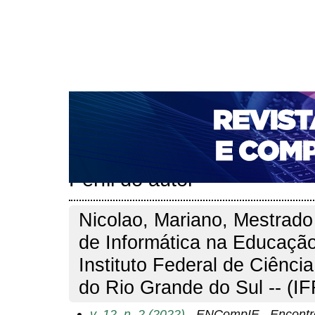
CAPA
SOBRE
ACESSO
CADASTRO
PESQ
NOTÍCIAS
PORTAL DE REVISTAS DA UNIFACS
T
PARA AVALIADORES
NOVA SUBMISSÃO
DOCUM
Capa
Pesquisa
Perfil do autor
>
>
Perfil do autor
Nicolao, Mariano, Mestrado 
de Informática na Educaçã
Instituto Federal de Ciênci
do Rio Grande do Sul -- (IF
v. 12, n. 2 (2022)
- ENCompIF - Encontr