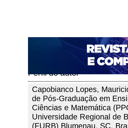
CAPA
SOBRE
ACESSO
CADASTRO
PESQ
NOTÍCIAS
PORTAL DE REVISTAS DA UNIFACS
T
PARA AVALIADORES
NOVA SUBMISSÃO
DOCUM
Capa
Pesquisa
Perfil do autor
>
>
Perfil do autor
Capobianco Lopes, Maurici
de Pós-Graduação em Ensi
Ciências e Matemática (P
Universidade Regional de 
(FURB) Blumenau, SC, Brasi