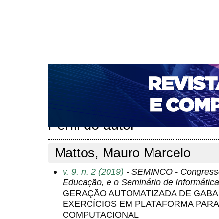
CAPA
SOBRE
ACESSO
CADASTRO
PESQ
NOTÍCIAS
PORTAL DE REVISTAS DA UNIFACS
T
PARA AVALIADORES
NOVA SUBMISSÃO
DOCUM
Capa
Pesquisa
Perfil do autor
>
>
Perfil do autor
Mattos, Mauro Marcelo
v. 9, n. 2 (2019)
- SEMINCO - Congresso 
Educação, e o Seminário de Informáti
GERAÇÃO AUTOMATIZADA DE GABA
EXERCÍCIOS EM PLATAFORMA PAR
COMPUTACIONAL