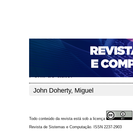
CAPA
SOBRE
ACESSO
CADASTRO
PESQ
NOTÍCIAS
PORTAL DE REVISTAS DA UNIFACS
T
PARA AVALIADORES
NOVA SUBMISSÃO
DOCUM
Capa
Pesquisa
Perfil do autor
>
>
Perfil do autor
John Doherty, Miguel
Todo conteúdo da revista está sob a licença
Revista de Sistemas e Computação. ISSN 2237-2903