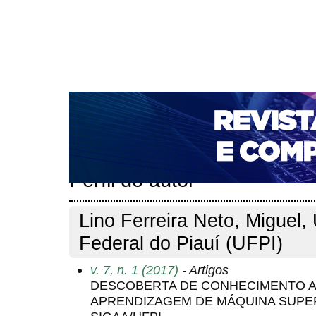
CAPA
SOBRE
ACESSO
CADASTRO
PESQ
NOTÍCIAS
PORTAL DE REVISTAS DA UNIFACS
T
PARA AVALIADORES
NOVA SUBMISSÃO
DOCUM
Capa
Pesquisa
Perfil do autor
>
>
Perfil do autor
Lino Ferreira Neto, Miguel,
Federal do Piauí (UFPI)
v. 7, n. 1 (2017)
- Artigos
DESCOBERTA DE CONHECIMENTO A
APRENDIZAGEM DE MÁQUINA SUPE