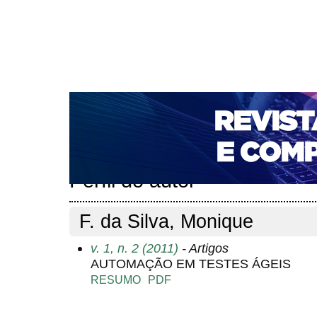
CAPA
SOBRE
ACESSO
CADASTRO
PESQ
NOTÍCIAS
PORTAL DE REVISTAS DA UNIFACS
T
PARA AVALIADORES
NOVA SUBMISSÃO
DOCUM
Capa
Pesquisa
Perfil do autor
>
>
Perfil do autor
F. da Silva, Monique
v. 1, n. 2 (2011)
- Artigos
AUTOMAÇÃO EM TESTES ÁGEIS
RESUMO
PDF