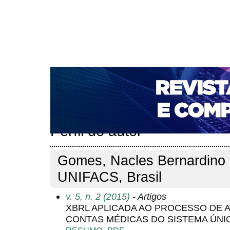
CAPA
SOBRE
ACESSO
CADASTRO
PESQ
NOTÍCIAS
PORTAL DE REVISTAS DA UNIFACS
T
PARA AVALIADORES
NOVA SUBMISSÃO
DOCUM
Capa
Pesquisa
Perfil do autor
>
>
Perfil do autor
Gomes, Nacles Bernardino P
UNIFACS, Brasil
v. 5, n. 2 (2015)
- Artigos
XBRL APLICADA AO PROCESSO DE 
CONTAS MÉDICAS DO SISTEMA ÚNIC