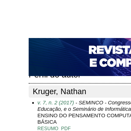
CAPA
SOBRE
ACESSO
CADASTRO
PESQ
NOTÍCIAS
PORTAL DE REVISTAS DA UNIFACS
T
PARA AVALIADORES
NOVA SUBMISSÃO
DOCUM
Capa
Pesquisa
Perfil do autor
>
>
Perfil do autor
Kruger, Nathan
v. 7, n. 2 (2017)
- SEMINCO - Congresso 
Educação, e o Seminário de Informáti
ENSINO DO PENSAMENTO COMPUT
BÁSICA
RESUMO
PDF