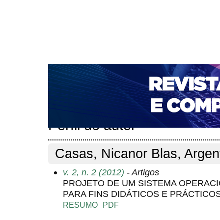
CAPA
SOBRE
ACESSO
CADASTRO
PESQ
NOTÍCIAS
PORTAL DE REVISTAS DA UNIFACS
T
PARA AVALIADORES
NOVA SUBMISSÃO
DOCUM
Capa
Pesquisa
Perfil do autor
>
>
Perfil do autor
Casas, Nicanor Blas, Argen
v. 2, n. 2 (2012)
- Artigos
PROJETO DE UM SISTEMA OPERAC
PARA FINS DIDÁTICOS E PRÁCTICO
RESUMO
PDF