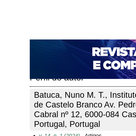
CAPA
SOBRE
ACESSO
CADASTRO
PESQ
NOTÍCIAS
PORTAL DE REVISTAS DA UNIFACS
T
PARA AVALIADORES
NOVA SUBMISSÃO
DOCUM
Capa
Pesquisa
Perfil do autor
>
>
Perfil do autor
Batuca, Nuno M. T., Institut
de Castelo Branco Av. Pedr
Cabral nº 12, 6000-084 Cas
Portugal, Portugal
v. 14, n. 1 (2024)
- Artigos