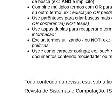
de busca (ex.:
AND
é implícito)
Combine múltiplos termos com
OR
para
ou outro termo; ex.:
educação OR pesqu
Use parênteses para criar buscas mais
OR conferência) NOT teses)
Use aspas duplas para recuperar o term
informação"
Exclua termos utilizando
-
ou
NOT
; ex.:
políticas
Use
*
como caracter coringa; ex.:
soci*
documentos contendo "sociedade" ou "s
Todo conteúdo da revista está sob a li
Revista de Sistemas e Computação. I