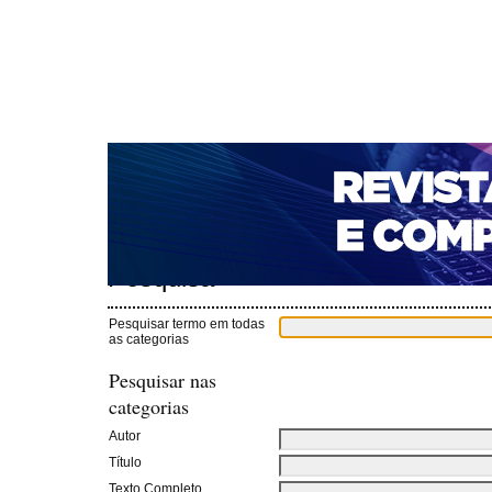
CAPA
SOBRE
ACESSO
CADASTRO
PESQ
NOTÍCIAS
PORTAL DE REVISTAS DA UNIFACS
T
PARA AVALIADORES
NOVA SUBMISSÃO
DOCUM
Capa
Pesquisa
>
Pesquisa
Pesquisar termo em todas
as categorias
Pesquisar nas
categorias
Autor
Título
Texto Completo