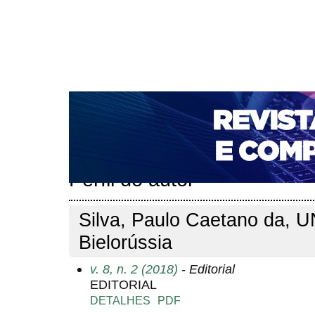
CAPA
SOBRE
ACESSO
CADASTRO
PESQ
NOTÍCIAS
PORTAL DE REVISTAS DA UNIFACS
T
PARA AVALIADORES
NOVA SUBMISSÃO
DOCUM
Capa
Pesquisa
Perfil do autor
>
>
Perfil do autor
Silva, Paulo Caetano da, 
Bielorússia
v. 8, n. 2 (2018)
- Editorial
EDITORIAL
DETALHES
PDF