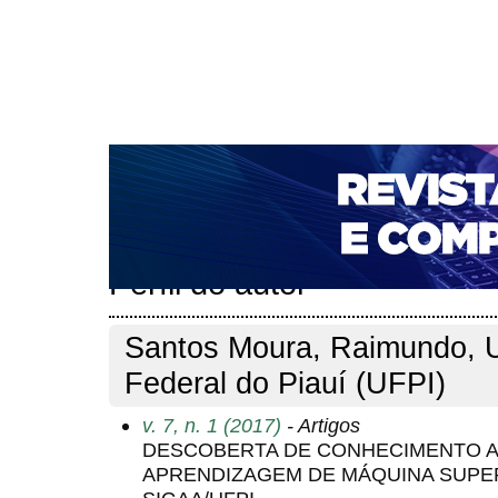
CAPA
SOBRE
ACESSO
CADASTRO
PESQ
NOTÍCIAS
PORTAL DE REVISTAS DA UNIFACS
T
PARA AVALIADORES
NOVA SUBMISSÃO
DOCUM
Capa
Pesquisa
Perfil do autor
>
>
Perfil do autor
Santos Moura, Raimundo, U
Federal do Piauí (UFPI)
v. 7, n. 1 (2017)
- Artigos
DESCOBERTA DE CONHECIMENTO A
APRENDIZAGEM DE MÁQUINA SUPE