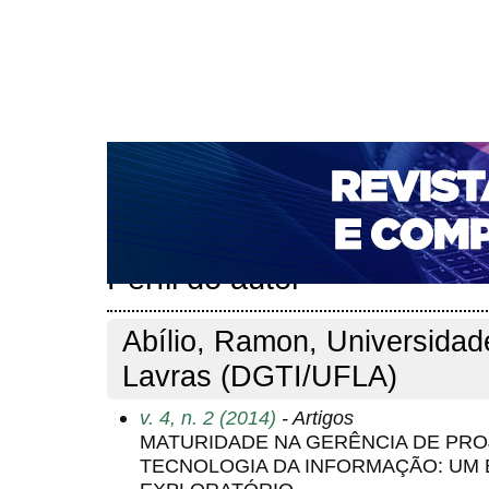
CAPA
SOBRE
ACESSO
CADASTRO
PESQ
NOTÍCIAS
PORTAL DE REVISTAS DA UNIFACS
T
PARA AVALIADORES
NOVA SUBMISSÃO
DOCUM
Capa
Pesquisa
Perfil do autor
>
>
Perfil do autor
Abílio, Ramon, Universidad
Lavras (DGTI/UFLA)
v. 4, n. 2 (2014)
- Artigos
MATURIDADE NA GERÊNCIA DE PR
TECNOLOGIA DA INFORMAÇÃO: UM 