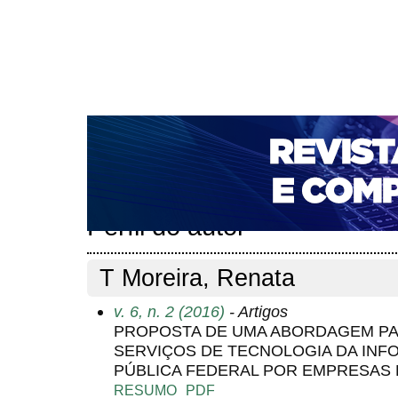
CAPA
SOBRE
ACESSO
CADASTRO
PESQ
NOTÍCIAS
PORTAL DE REVISTAS DA UNIFACS
T
PARA AVALIADORES
NOVA SUBMISSÃO
DOCUM
Capa
Pesquisa
Perfil do autor
>
>
Perfil do autor
T Moreira, Renata
v. 6, n. 2 (2016)
- Artigos
PROPOSTA DE UMA ABORDAGEM PA
SERVIÇOS DE TECNOLOGIA DA INF
PÚBLICA FEDERAL POR EMPRESAS 
RESUMO
PDF