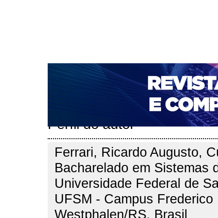
CAPA
SOBRE
ACESSO
CADASTRO
PESQ
NOTÍCIAS
PORTAL DE REVISTAS DA UNIFACS
T
PARA AVALIADORES
NOVA SUBMISSÃO
DOCUM
Capa
Pesquisa
Perfil do autor
>
>
Perfil do autor
Ferrari, Ricardo Augusto, C
Bacharelado em Sistemas 
Universidade Federal de Sa
UFSM - Campus Frederico
Westphalen/RS, Brasil