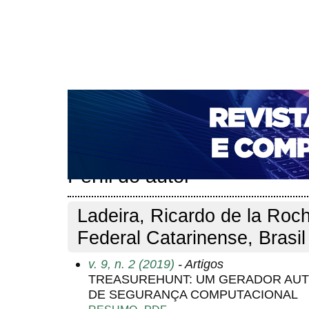
CAPA
SOBRE
ACESSO
CADASTRO
PESQ
NOTÍCIAS
PORTAL DE REVISTAS DA UNIFACS
T
PARA AVALIADORES
NOVA SUBMISSÃO
DOCUM
Capa
Pesquisa
Perfil do autor
>
>
Perfil do autor
Ladeira, Ricardo de la Rocha
Federal Catarinense, Brasil
v. 9, n. 2 (2019)
- Artigos
TREASUREHUNT: UM GERADOR AU
DE SEGURANÇA COMPUTACIONAL