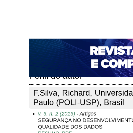
CAPA
SOBRE
ACESSO
CADASTRO
PESQ
NOTÍCIAS
PORTAL DE REVISTAS DA UNIFACS
T
PARA AVALIADORES
NOVA SUBMISSÃO
DOCUM
Capa
Pesquisa
Perfil do autor
>
>
Perfil do autor
F.Silva, Richard, Universid
Paulo (POLI-USP), Brasil
v. 3, n. 2 (2013)
- Artigos
SEGURANÇA NO DESENVOLVIMENTO
QUALIDADE DOS DADOS