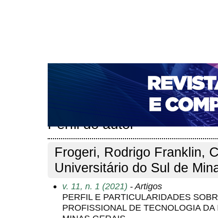
CAPA
SOBRE
ACESSO
CADASTRO
PESQ
NOTÍCIAS
PORTAL DE REVISTAS DA UNIFACS
T
PARA AVALIADORES
NOVA SUBMISSÃO
DOCUM
Capa
Pesquisa
Perfil do autor
>
>
Perfil do autor
Frogeri, Rodrigo Franklin, 
Universitário do Sul de Min
v. 11, n. 1 (2021)
- Artigos
PERFIL E PARTICULARIDADES SOBR
PROFISSIONAL DE TECNOLOGIA DA