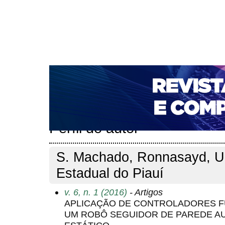
CAPA
SOBRE
ACESSO
CADASTRO
PESQ
NOTÍCIAS
PORTAL DE REVISTAS DA UNIFACS
T
PARA AVALIADORES
NOVA SUBMISSÃO
DOCUM
Capa
Pesquisa
Perfil do autor
>
>
Perfil do autor
S. Machado, Ronnasayd, U
Estadual do Piauí
v. 6, n. 1 (2016)
- Artigos
APLICAÇÃO DE CONTROLADORES F
UM ROBÔ SEGUIDOR DE PAREDE A