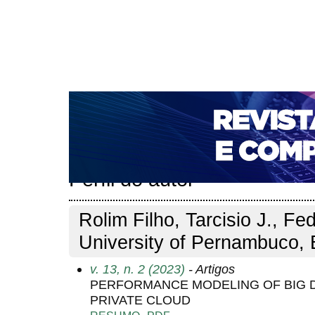
CAPA
SOBRE
ACESSO
CADASTRO
PESQ
NOTÍCIAS
PORTAL DE REVISTAS DA UNIFACS
T
PARA AVALIADORES
NOVA SUBMISSÃO
DOCUM
Capa
Pesquisa
Perfil do autor
>
>
Perfil do autor
Rolim Filho, Tarcisio J., Fe
University of Pernambuco, B
v. 13, n. 2 (2023)
- Artigos
PERFORMANCE MODELING OF BIG D
PRIVATE CLOUD