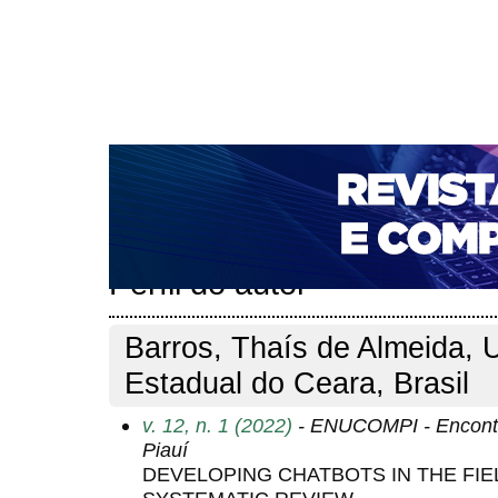
CAPA
SOBRE
ACESSO
CADASTRO
PESQ
NOTÍCIAS
PORTAL DE REVISTAS DA UNIFACS
T
PARA AVALIADORES
NOVA SUBMISSÃO
DOCUM
Capa
Pesquisa
Perfil do autor
>
>
Perfil do autor
Barros, Thaís de Almeida, 
Estadual do Ceara, Brasil
v. 12, n. 1 (2022)
- ENUCOMPI - Encontr
Piauí
DEVELOPING CHATBOTS IN THE FIE