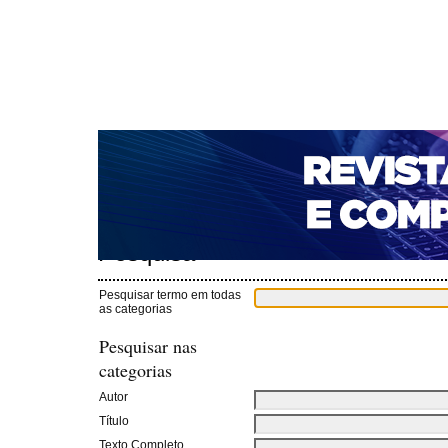
CAPA
SOBRE
ACESSO
CADASTRO
PESQ
NOTÍCIAS
PORTAL DE REVISTAS DA UNIFACS
T
PARA AVALIADORES
NOVA SUBMISSÃO
DOCUM
Capa
Pesquisa
>
Pesquisa
Pesquisar termo em todas
as categorias
Pesquisar nas
categorias
Autor
Título
Texto Completo