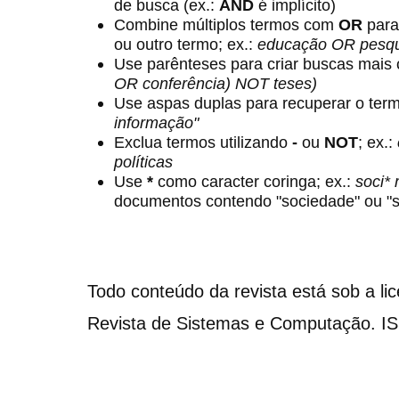
de busca (ex.:
AND
é implícito)
Combine múltiplos termos com
OR
para
ou outro termo; ex.:
educação OR pesqu
Use parênteses para criar buscas mais
OR conferência) NOT teses)
Use aspas duplas para recuperar o term
informação"
Exclua termos utilizando
-
ou
NOT
; ex.:
políticas
Use
*
como caracter coringa; ex.:
soci*
documentos contendo "sociedade" ou "s
Todo conteúdo da revista está sob a li
Revista de Sistemas e Computação. I