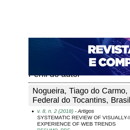
CAPA
SOBRE
ACESSO
CADASTRO
PESQ
NOTÍCIAS
PORTAL DE REVISTAS DA UNIFACS
T
PARA AVALIADORES
NOVA SUBMISSÃO
DOCUM
Capa
Pesquisa
Perfil do autor
>
>
Perfil do autor
Nogueira, Tiago do Carmo, I
Federal do Tocantins, Brasi
v. 8, n. 2 (2018)
- Artigos
SYSTEMATIC REVIEW OF VISUALLY-
EXPERIENCE OF WEB TRENDS