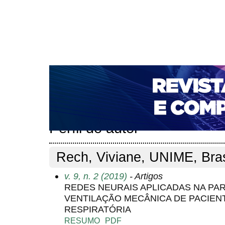
CAPA
SOBRE
ACESSO
CADASTRO
PESQ
NOTÍCIAS
PORTAL DE REVISTAS DA UNIFACS
T
PARA AVALIADORES
NOVA SUBMISSÃO
DOCUM
Capa
Pesquisa
Perfil do autor
>
>
Perfil do autor
Rech, Viviane, UNIME, Bras
v. 9, n. 2 (2019)
- Artigos
REDES NEURAIS APLICADAS NA PA
VENTILAÇÃO MECÂNICA DE PACIENT
RESPIRATÓRIA
RESUMO
PDF