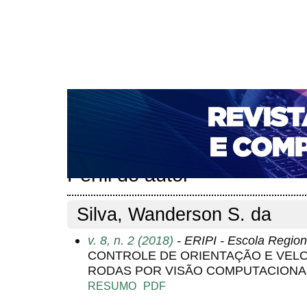
CAPA
SOBRE
ACESSO
CADASTRO
PESQ
NOTÍCIAS
PORTAL DE REVISTAS DA UNIFACS
T
PARA AVALIADORES
NOVA SUBMISSÃO
DOCUM
Capa
Pesquisa
Perfil do autor
>
>
Perfil do autor
Silva, Wanderson S. da
v. 8, n. 2 (2018)
- ERIPI - Escola Region
CONTROLE DE ORIENTAÇÃO E VELO
RODAS POR VISÃO COMPUTACIONA
RESUMO
PDF